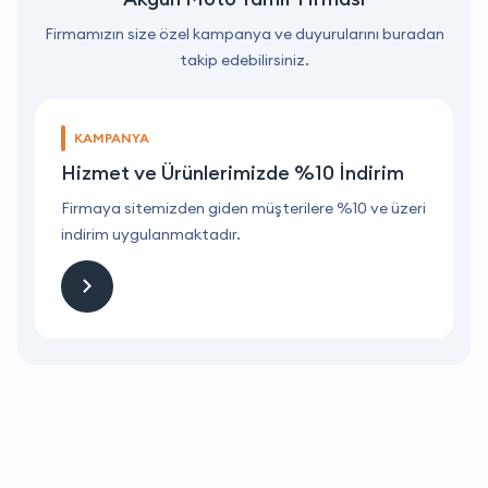
Firmamızın size özel kampanya ve duyurularını buradan
takip edebilirsiniz.
KAMPANYA
Hizmet ve Ürünlerimizde %10 İndirim
ri
Firmaya sitemizden giden müşterilere %10 ve üzeri
F
indirim uygulanmaktadır.
i