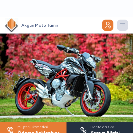
Akgün Moto Tamir
Müşteri Hizmetleri
Harita’da Gör
Ödeme Bekleniyor
Konum Bilgisi