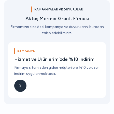
KAMPANYALAR VE DUYURULAR
Aktaş Mermer Granit Firması
Firmamızın size özel kampanya ve duyurularını buradan
takip edebilirsiniz.
KAMPANYA
Hizmet ve Ürünlerimizde %10 İndirim
ri
Firmaya sitemizden giden müşterilere %10 ve üzeri
F
indirim uygulanmaktadır.
i