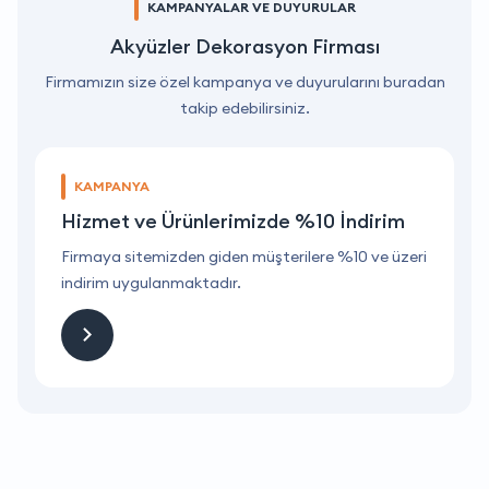
KAMPANYALAR VE DUYURULAR
Akyüzler Dekorasyon Firması
Firmamızın size özel kampanya ve duyurularını buradan
takip edebilirsiniz.
KAMPANYA
Hizmet ve Ürünlerimizde %10 İndirim
ri
Firmaya sitemizden giden müşterilere %10 ve üzeri
F
indirim uygulanmaktadır.
i