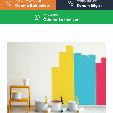
Müşteri Hizmetleri
Harita’da Gör
Ödeme Bekleniyor
Konum Bilgisi
Whatsapp
Ödeme Bekleniyor