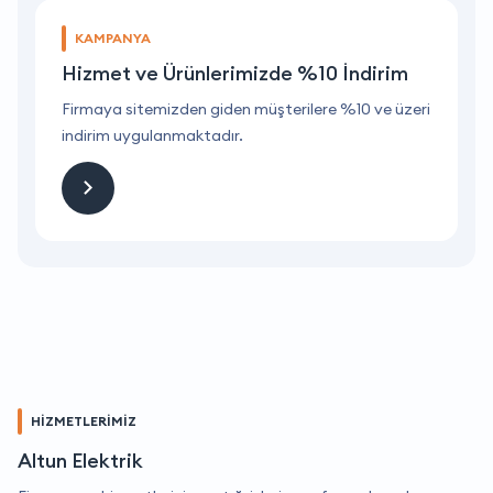
KAMPANYA
Hizmet ve Ürünlerimizde %10 İndirim
ri
Firmaya sitemizden giden müşterilere %10 ve üzeri
F
indirim uygulanmaktadır.
i
HİZMETLERİMİZ
Altun Elektrik