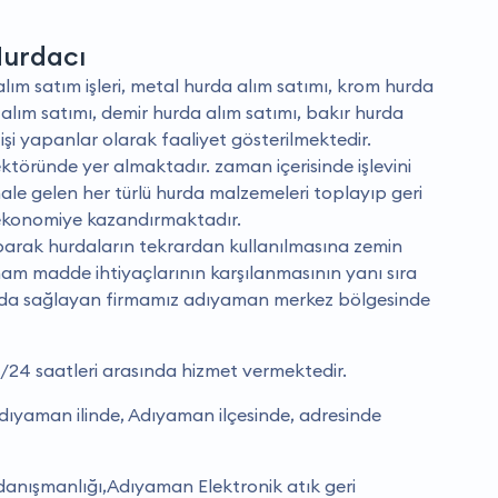
Hurdacı
m satım işleri, metal hurda alım satımı, krom hurda
 alım satımı, demir hurda alım satımı, bakır hurda
işi yapanlar olarak faaliyet gösterilmektedir.
ktöründe yer almaktadır. zaman içerisinde işlevini
le gelen her türlü hurda malzemeleri toplayıp geri
ekonomiye kazandırmaktadır.
aparak hurdaların tekrardan kullanılmasına zemin
ham madde ihtiyaçlarının karşılanmasının yanı sıra
ı da sağlayan firmamız adıyaman merkez bölgesinde
/24 saatleri arasında hizmet vermektedir.
ıyaman ilinde, Adıyaman ilçesinde, adresinde
nışmanlığı,Adıyaman Elektronik atık geri