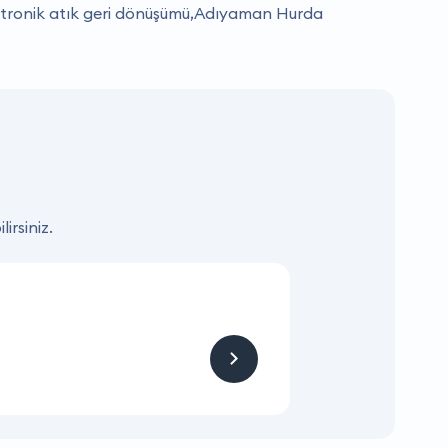
ronik atık geri dönüşümü,Adıyaman Hurda
irsiniz.
KAMPANYA
Hizmet ve Ürün
Firmaya sitemizden