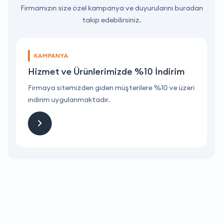
Firmamızın size özel kampanya ve duyurularını buradan
takip edebilirsiniz.
KAMPANYA
Hizmet ve Ürünlerimizde %10 İndirim
ri
Firmaya sitemizden giden müşterilere %10 ve üzeri
F
indirim uygulanmaktadır.
i