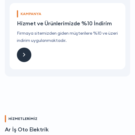
KAMPANYA
Hizmet ve Ürünlerimizde %10 İndirim
ri
Firmaya sitemizden giden müşterilere %10 ve üzeri
F
indirim uygulanmaktadır.
i
HİZMETLERİMİZ
Ar İş Oto Elektrik