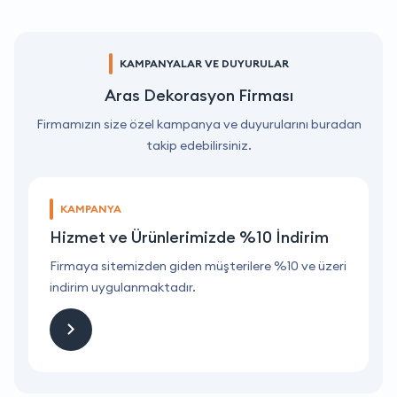
KAMPANYALAR VE DUYURULAR
Aras Dekorasyon Firması
Firmamızın size özel kampanya ve duyurularını buradan
takip edebilirsiniz.
KAMPANYA
Hizmet ve Ürünlerimizde %10 İndirim
ri
Firmaya sitemizden giden müşterilere %10 ve üzeri
F
indirim uygulanmaktadır.
i