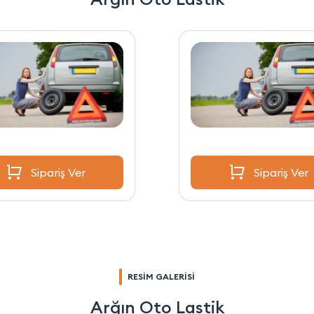
Sipariş Ver
Sipariş Ver
RESİM GALERİSİ
Arğın Oto Lastik