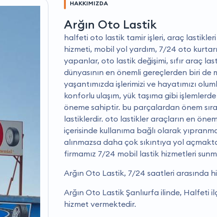
HAKKIMIZDA
Arğın Oto Lastik
halfeti oto lastik tamir işleri, araç lastikle
hizmeti, mobil yol yardım, 7/24 oto kurtarm
yapanlar, oto lastik değişimi, sıfır araç la
dünyasının en önemli gereçlerden biri de m
yaşantımızda işlerimizi ve hayatımızı olum
konforlu ulaşım, yük taşıma gibi işlemlerde
öneme sahiptir. bu parçalardan önem sıras
lastiklerdir. oto lastikler araçların en ön
içerisinde kullanıma bağlı olarak yıpranm
alınmazsa daha çok sıkıntıya yol açmakt
firmamız 7/24 mobil lastik hizmetleri sunm
Arğın Oto Lastik, 7/24 saatleri arasında 
Arğın Oto Lastik Şanlıurfa ilinde, Halfeti il
hizmet vermektedir.