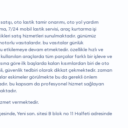
ri satışı, oto lastik tamir onarımı, oto yol yardım
a, 7/24 mobil lastik servisi, araç kurtarma işi
stikleri satış hizmetleri sunulmaktadır. günümüz
otorlu vasıtalardır. bu vasıtalar günlük
lu etkilemeye devam etmektedir. özellikle hızlı ve
 kullanılan araçlarda tüm parçalar farklı bir işleve ve
ına göre ilk başlarda kalan kısımlardan biri de oto
emli, güvenlik tedbiri olarak dikkat çekmektedir. zaman
alar eskimeler görülmekte bu da gerekli önlem
adır. bu kapsam da profesyonel hizmet sağlayan
aktadır.
hizmet vermektedir.
çesinde, Yeni san. sitesi B blok no 11 Halfeti adresinde