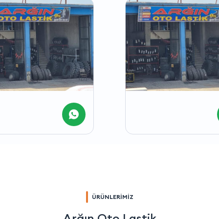
ÜRÜNLERİMİZ
Arğın Oto Lastik