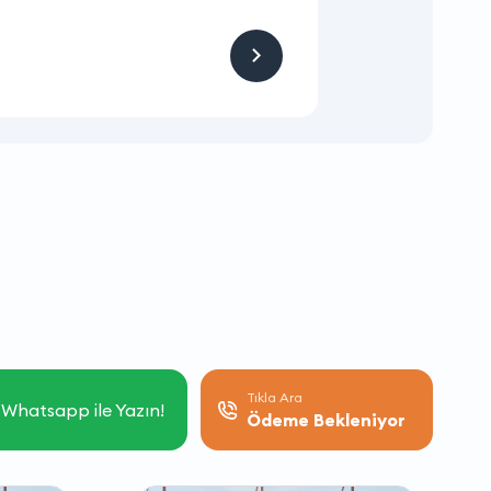
Hizmet ve Ürün
Firmaya sitemizden
Tıkla Ara
Whatsapp ile Yazın!
Ödeme Bekleniyor