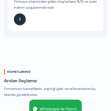
ri
Firmaya sitemizden giden müşterilere %10 ve üzeri
F
indirim uygulanmaktadır.
i
HİZMETLERİMİZ
Arslan İlaçlama
Firmamızın hizmetlerini, yaptığı işleri ve referanslarını bu
alanda görebilirsiniz.
Whatsapp ile Yazın!