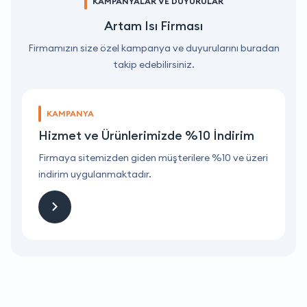
KAMPANYALAR VE DUYURULAR
Artam Isı Firması
Firmamızın size özel kampanya ve duyurularını buradan
takip edebilirsiniz.
KAMPANYA
Hizmet ve Ürünlerimizde %10 İndirim
ri
Firmaya sitemizden giden müşterilere %10 ve üzeri
F
indirim uygulanmaktadır.
i