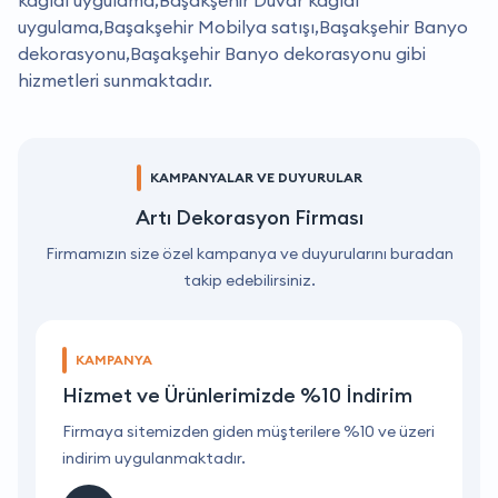
uygulama,Başakşehir Mobilya satışı,Başakşehir Banyo
dekorasyonu,Başakşehir Banyo dekorasyonu gibi
hizmetleri sunmaktadır.
KAMPANYALAR VE DUYURULAR
Artı Dekorasyon Firması
Firmamızın size özel kampanya ve duyurularını buradan
takip edebilirsiniz.
KAMPANYA
Hizmet ve Ürünlerimizde %10 İndirim
ri
Firmaya sitemizden giden müşterilere %10 ve üzeri
F
indirim uygulanmaktadır.
i