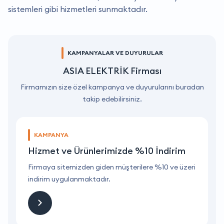
sistemleri gibi hizmetleri sunmaktadır.
KAMPANYALAR VE DUYURULAR
ASIA ELEKTRİK Firması
Firmamızın size özel kampanya ve duyurularını buradan
takip edebilirsiniz.
KAMPANYA
Hizmet ve Ürünlerimizde %10 İndirim
ri
Firmaya sitemizden giden müşterilere %10 ve üzeri
F
indirim uygulanmaktadır.
i