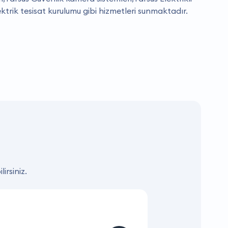
lektrik tesisat kurulumu gibi hizmetleri sunmaktadır.
irsiniz.
KAMPANYA
Hizmet ve Ürün