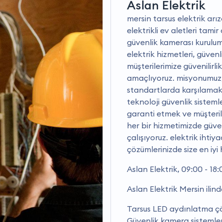
Aslan Elektrik
mersin tarsus elektrik arı
elektrikli ev aletleri tami
güvenlik kamerası kurulum
elektrik hizmetleri, güven
müşterilerimize güvenilirli
amaçlıyoruz. misyonumuz, 
standartlarda karşılamak; 
teknoloji güvenlik sisteml
garanti etmek ve müşteri
her bir hizmetimizde güven
çalışıyoruz. elektrik ihtiy
çözümlerinizde size en iyi
Aslan Elektrik, 09:00 - 18
Aslan Elektrik Mersin ilin
Tarsus LED aydınlatma çö
Güvenlik kamera sistemleri