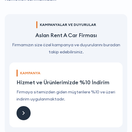
KAMPANYALAR VE DUYURULAR
Aslan Rent A Car Firması
Firmamızın size özel kampanya ve duyurularını buradan
takip edebilirsiniz.
KAMPANYA
Hizmet ve Ürünlerimizde %10 İndirim
ri
Firmaya sitemizden giden müşterilere %10 ve üzeri
F
indirim uygulanmaktadır.
i