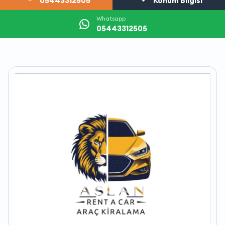
05443312505
Konum Bilgisi
Whatsapp
05443312505