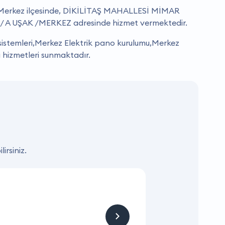
e, Merkez ilçesinde, DİKİLİTAŞ MAHALLESİ MİMAR
 A UŞAK /MERKEZ adresinde hizmet vermektedir.
istemleri,Merkez Elektrik pano kurulumu,Merkez
 hizmetleri sunmaktadır.
irsiniz.
KAMPANYA
Hizmet ve Ürün
Firmaya sitemizden