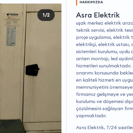
HAKKIMIZDA
Asra Elektrik
uşak merkez elektrik arıza 
teknik servisi, elektrik te
proje uygulama, elektrik 
elektrikçi, elektrik ustas
sistemleri kurulumu, uydu
anten montajı, led aydınl
hizmetleri sunulmaktadır. 
onarımı konusunda bekledi
en kaliteli hizmeti en uyg
memnuniyetini önemseyen 
firmamız gelişmeye ve yen
kurulumu ve döşemesi dışın
çözülmesini sağlayan firm
yapmaktadır.
Asra Elektrik, 7/24 saatl