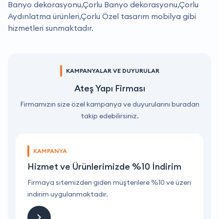
Banyo dekorasyonu,Çorlu Banyo dekorasyonu,Çorlu
Aydınlatma ürünleri,Çorlu Özel tasarım mobilya gibi
hizmetleri sunmaktadır.
KAMPANYALAR VE DUYURULAR
Ateş Yapı Firması
Firmamızın size özel kampanya ve duyurularını buradan
takip edebilirsiniz.
KAMPANYA
Hizmet ve Ürünlerimizde %10 İndirim
ri
Firmaya sitemizden giden müşterilere %10 ve üzeri
F
indirim uygulanmaktadır.
i