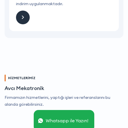
indirim uygulanmaktadır.
i
HİZMETLERİMİZ
Avcı Mekatronik
Firmamızın hizmetlerini, yaptığı işleri ve referanslarını bu
alanda görebilirsiniz.
Whatsapp ile Yazın!