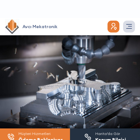
Avcı Mekatronik
Müşteri Hizmetleri
Harita’da Gör
Ödeme Bekleniyor
Konum Bilgisi