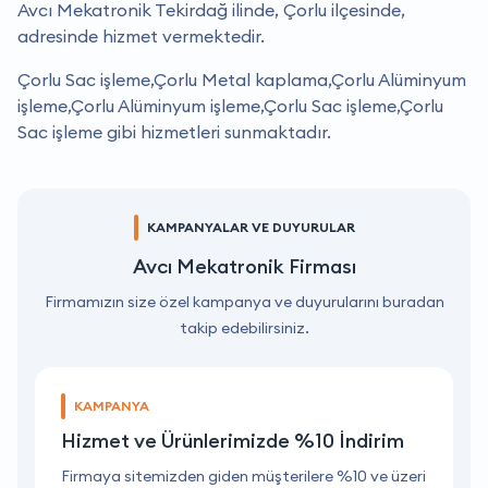
Avcı Mekatronik Tekirdağ ilinde, Çorlu ilçesinde,
adresinde hizmet vermektedir.
Çorlu Sac işleme,Çorlu Metal kaplama,Çorlu Alüminyum
işleme,Çorlu Alüminyum işleme,Çorlu Sac işleme,Çorlu
Sac işleme gibi hizmetleri sunmaktadır.
KAMPANYALAR VE DUYURULAR
Avcı Mekatronik Firması
Firmamızın size özel kampanya ve duyurularını buradan
takip edebilirsiniz.
KAMPANYA
Hizmet ve Ürünlerimizde %10 İndirim
ri
Firmaya sitemizden giden müşterilere %10 ve üzeri
F