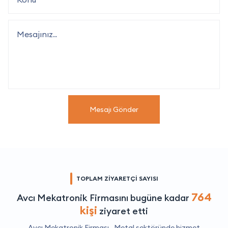
Mesajı Gönder
TOPLAM ZİYARETÇİ SAYISI
764
Avcı Mekatronik Firmasını bugüne kadar
kişi
ziyaret etti
Avcı Mekatronik Firması ,
Metal
sektöründe hizmet