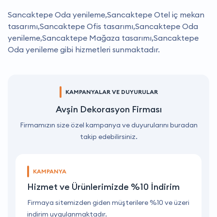
Sancaktepe Oda yenileme,Sancaktepe Otel iç mekan
tasarımı,Sancaktepe Ofis tasarımı,Sancaktepe Oda
yenileme,Sancaktepe Mağaza tasarımı,Sancaktepe
Oda yenileme gibi hizmetleri sunmaktadır.
KAMPANYALAR VE DUYURULAR
Avşin Dekorasyon Firması
Firmamızın size özel kampanya ve duyurularını buradan
takip edebilirsiniz.
KAMPANYA
Hizmet ve Ürünlerimizde %10 İndirim
ri
Firmaya sitemizden giden müşterilere %10 ve üzeri
F
indirim uygulanmaktadır.
i