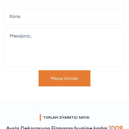
Mesajı Gönder
TOPLAM ZİYARETÇİ SAYISI
1009
Avşin Dekorasyon Firmasını bugüne kadar