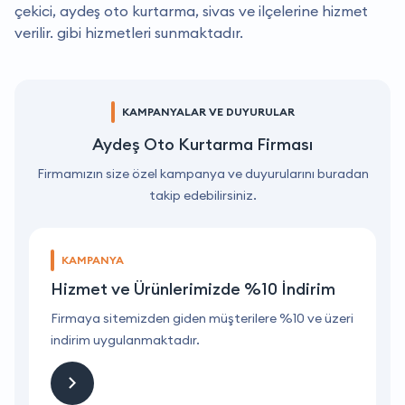
çekici, aydeş oto kurtarma, sivas ve ilçelerine hizmet
verilir. gibi hizmetleri sunmaktadır.
KAMPANYALAR VE DUYURULAR
Aydeş Oto Kurtarma Firması
Firmamızın size özel kampanya ve duyurularını buradan
takip edebilirsiniz.
KAMPANYA
Hizmet ve Ürünlerimizde %10 İndirim
ri
Firmaya sitemizden giden müşterilere %10 ve üzeri
F
indirim uygulanmaktadır.
i