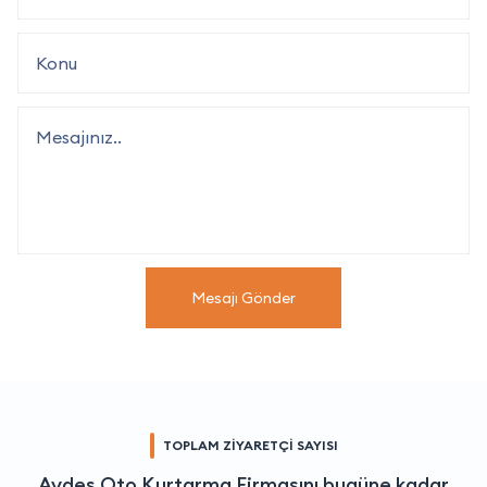
Mesajı Gönder
TOPLAM ZİYARETÇİ SAYISI
Aydeş Oto Kurtarma Firmasını bugüne kadar