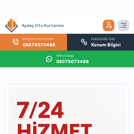
Aydeş Oto Kurtarma
Müşteri Hizmetleri
Harita’da Gör
05078073488
Konum Bilgisi
Whatsapp
05078073488