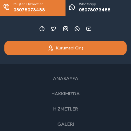
Müşteri Hizmetleri
Whatsapp
05078073488
05078073488
Kurumsal Giriş
ANASAYFA
HAKKIMIZDA
HİZMETLER
GALERİ