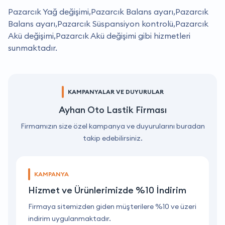
Pazarcık Yağ değişimi,Pazarcık Balans ayarı,Pazarcık
Balans ayarı,Pazarcık Süspansiyon kontrolü,Pazarcık
Akü değişimi,Pazarcık Akü değişimi gibi hizmetleri
sunmaktadır.
KAMPANYALAR VE DUYURULAR
Ayhan Oto Lastik Firması
Firmamızın size özel kampanya ve duyurularını buradan
takip edebilirsiniz.
KAMPANYA
Hizmet ve Ürünlerimizde %10 İndirim
ri
Firmaya sitemizden giden müşterilere %10 ve üzeri
F
indirim uygulanmaktadır.
i