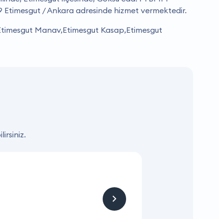
9 Etimesgut / Ankara adresinde hizmet vermektedir.
,Etimesgut Manav,Etimesgut Kasap,Etimesgut
irsiniz.
KAMPANYA
Hizmet ve Ürün
Firmaya sitemizden