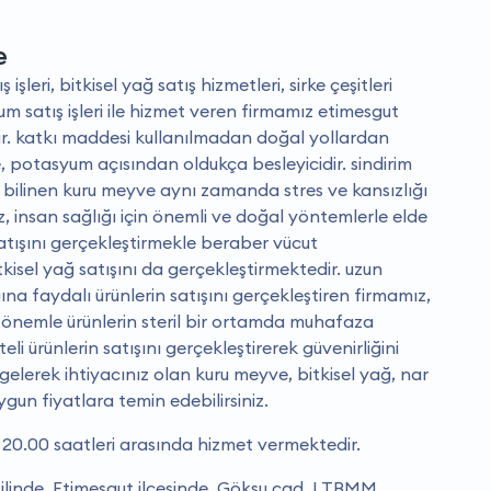
e
şleri, bitkisel yağ satış hizmetleri, sirke çeşitleri
lokum satış işleri ile hizmet veren firmamız etimesgut
r. katkı maddesi kullanılmadan doğal yollardan
, potasyum açısından oldukça besleyicidir. sindirim
 bilinen kuru meyve aynı zamanda stres ve kansızlığı
, insan sağlığı için önemli ve doğal yöntemlerle elde
atışını gerçekleştirmekle beraber vücut
itkisel yağ satışını da gerçekleştirmektedir. uzun
ğına faydalı ürünlerin satışını gerçekleştiren firmamız,
 önemle ürünlerin steril bir ortamda muhafaza
teli ürünlerin satışını gerçekleştirerek güvenirliğini
gelerek ihtiyacınız olan kuru meyve, bitkisel yağ, nar
uygun fiyatlara temin edebilirsiniz.
20.00 saatleri arasında hizmet vermektedir.
linde, Etimesgut ilçesinde, Göksu cad. I TBMM