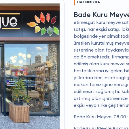
HAKKIMIZDA
Bade Kuru Meyv
etimesgut kuru meyve satış i
satışı, nar ekşisi satışı, 
bölgesinde yer almaktadı
üretilen kurutulmuş meyve
sistemine olan faydasıyla
da önlemektedir. firmamız
edilmiş olan kuru meyve s
hastalıklarına iyi gelen b
yıllardan beri insan sağlı
mekan temizliğine verdiği
edilmesini sağlamıştır. kali
artırmış olan işletmemize 
ekşisi veya sirke çeşitleri 
Bade Kuru Meyve, 08.00 : 
Bade Kuru Meyve Ankara i