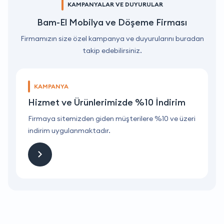
KAMPANYALAR VE DUYURULAR
Bam-El Mobilya ve Döşeme Firması
Firmamızın size özel kampanya ve duyurularını buradan
takip edebilirsiniz.
KAMPANYA
Hizmet ve Ürünlerimizde %10 İndirim
ri
Firmaya sitemizden giden müşterilere %10 ve üzeri
F
indirim uygulanmaktadır.
i