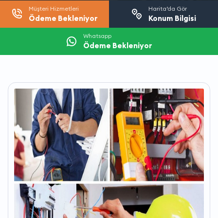
Müşteri Hizmetleri
Harita’da Gör
Ödeme Bekleniyor
Konum Bilgisi
Whatsapp
Ödeme Bekleniyor