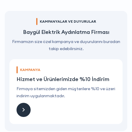
KAMPANYALAR VE DUYURULAR
Baygül Elektrik Aydınlatma Firması
Firmamızın size özel kampanya ve duyurularını buradan
takip edebilirsiniz.
KAMPANYA
Hizmet ve Ürünlerimizde %10 İndirim
ri
Firmaya sitemizden giden müşterilere %10 ve üzeri
F
indirim uygulanmaktadır.
i