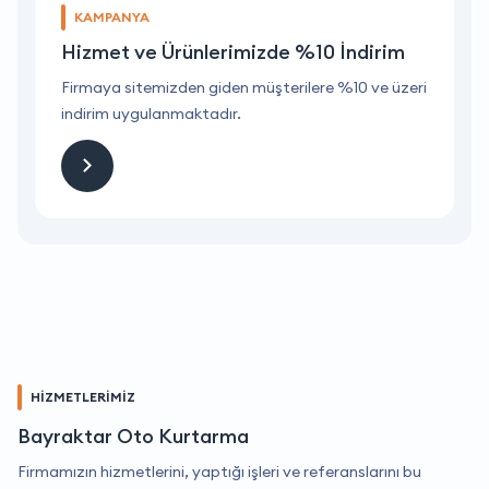
KAMPANYA
Hizmet ve Ürünlerimizde %10 İndirim
ri
Firmaya sitemizden giden müşterilere %10 ve üzeri
F
indirim uygulanmaktadır.
i
HİZMETLERİMİZ
Bayraktar Oto Kurtarma
Firmamızın hizmetlerini, yaptığı işleri ve referanslarını bu