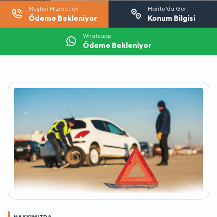
Müşteri Hizmetleri
Harita’da Gör
Ödeme Bekleniyor
Konum Bilgisi
Whatsapp
Ödeme Bekleniyor
HAKKIMIZDA