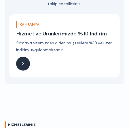
takip edebilirsiniz.
KAMPANYA
Hizmet ve Ürünlerimizde %10 İndirim
ri
Firmaya sitemizden giden müşterilere %10 ve üzeri
F
indirim uygulanmaktadır.
i
HİZMETLERİMİZ