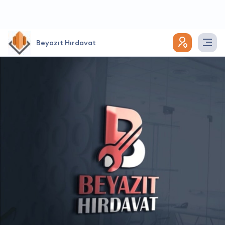
Beyazıt Hırdavat