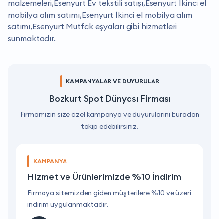
malzemeleri,Esenyurt Ev tekstili satışı,Esenyurt İkinci el
mobilya alım satımı,Esenyurt İkinci el mobilya alım
satımı,Esenyurt Mutfak eşyaları gibi hizmetleri
sunmaktadır.
KAMPANYALAR VE DUYURULAR
Bozkurt Spot Dünyası Firması
Firmamızın size özel kampanya ve duyurularını buradan
takip edebilirsiniz.
KAMPANYA
Hizmet ve Ürünlerimizde %10 İndirim
ri
Firmaya sitemizden giden müşterilere %10 ve üzeri
F
indirim uygulanmaktadır.
i