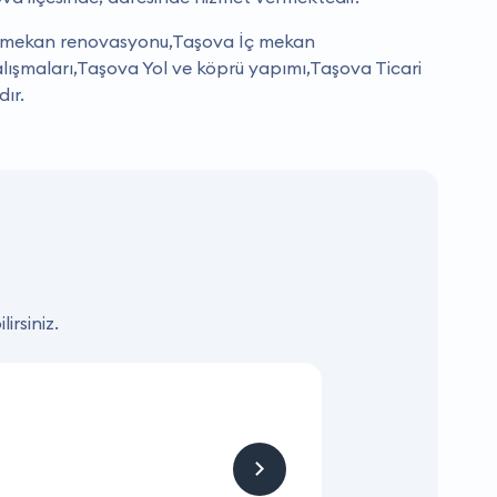
 mekan renovasyonu,Taşova İç mekan
ışmaları,Taşova Yol ve köprü yapımı,Taşova Ticari
dır.
irsiniz.
KAMPANYA
Hizmet ve Ürün
Firmaya sitemizden