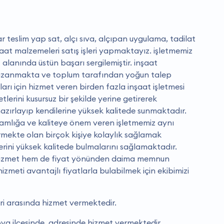
r teslim yap sat, alçı sıva, alçıpan uygulama, tadilat
at malzemeleri satış işleri yapmaktayız. işletmemiz
 alanında üstün başarı sergilemiştir. i̇nşaat
azanmakta ve toplum tarafından yoğun talep
arı için hizmet veren birden fazla inşaat işletmesi
lerini kusursuz bir şekilde yerine getirerek
 hazırlayıp kendilerine yüksek kalitede sunmaktadır.
lamlığa ve kaliteye önem veren işletmemiz aynı
ekte olan birçok kişiye kolaylık sağlamak
rini yüksek kalitede bulmalarını sağlamaktadır.
 hizmet hem de fiyat yönünden daima memnun
hizmeti avantajlı fiyatlarla bulabilmek için ekibimizi
ri arasında hizmet vermektedir.
va ilçesinde, adresinde hizmet vermektedir.