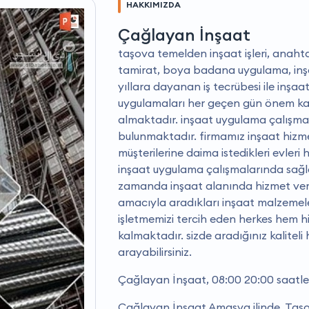
HAKKIMIZDA
Çağlayan İnşaat
taşova temelden inşaat işleri, anahta
tamirat, boya badana uygulama, inşa
yıllara dayanan iş tecrübesi ile inşaat
uygulamaları her geçen gün önem k
almaktadır. i̇nşaat uygulama çalışmal
bulunmaktadır. firmamız inşaat hizmet
müşterilerine daima istedikleri evleri
i̇nşaat uygulama çalışmalarında sağ
zamanda inşaat alanında hizmet verm
amacıyla aradıkları inşaat malzemele
işletmemizi tercih eden herkes hem
kalmaktadır. sizde aradığınız kaliteli 
arayabilirsiniz.
Çağlayan İnşaat, 08:00 20:00 saatle
Çağlayan İnşaat Amasya ilinde, Taşo