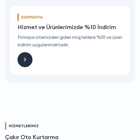
KAMPANYA
Hizmet ve Ürünlerimizde %10 İndirim
ri
Firmaya sitemizden giden müşterilere %10 ve üzeri
F
indirim uygulanmaktadır.
i
HİZMETLERİMİZ
Çakır Oto Kurtarma