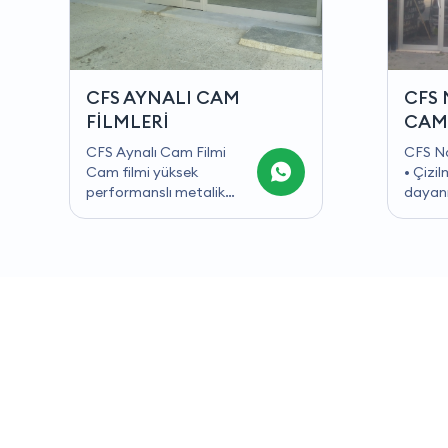
CFS NATÜREL RENKLİ
CFS 
CAM FİLMİ
CAM 
CFS Natürel Renkli Filmler
CFS De
• Çizilmeye karşı oldukça
Cam Filmi Buzlu
dayanıklı ve kaliteli
en kull
ürünlerdir. • Renkli cam
katego
filmi, gündüz gizliliğini
sırala
maksimum düzeye getirir.
Uygul
• Evinizin – Ofisinizin
fulü bi
sıcaklığını daha stabil
karşı 
tutmak için güneşin ısısını
engel 
yansıtır. • Solmayı
mekanl
önlemek için cama gelen
karşıl
UV ışınlarının % 99’unu
filmi g
engeller. •
alanla
Televizyonlarda veya
kullan
monitörlerde rahatsız
Mahre