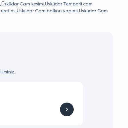
i,Üsküdar Cam kesimi,Üsküdar Temperli cam
ı üretimi,Üsküdar Cam balkon yapımı,Üsküdar Cam
irsiniz.
KAMPANYA
Hizmet ve Ürün
Firmaya sitemizden