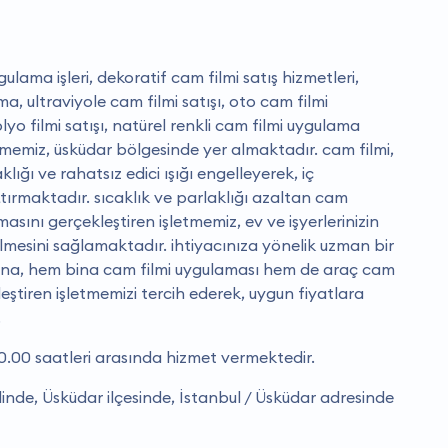
ulama işleri, dekoratif cam filmi satış hizmetleri,
a, ultraviyole cam filmi satışı, oto cam filmi
yo filmi satışı, natürel renkli cam filmi uygulama
letmemiz, üsküdar bölgesinde yer almaktadır. cam filmi,
ığı ve rahatsız edici ışığı engelleyerek, iç
ırmaktadır. sıcaklık ve parlaklığı azaltan cam
masını gerçekleştiren işletmemiz, ev ve işyerlerinizin
mesini sağlamaktadır. i̇htiyacınıza yönelik uzman bir
ına, hem bina cam filmi uygulaması hem de araç cam
eştiren işletmemizi tercih ederek, uygun fiyatlara
.
0.00 saatleri arasında hizmet vermektedir.
linde, Üsküdar ilçesinde, İstanbul / Üsküdar adresinde