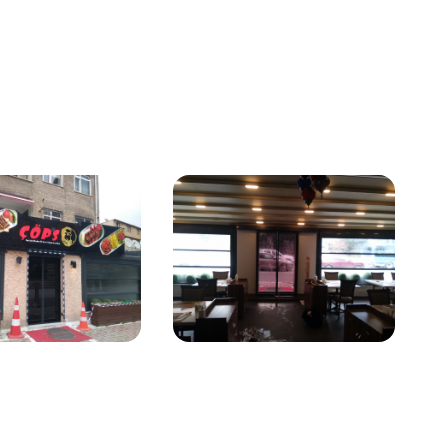
Baskılı Folyo Kumlama iç
mekan cam filmleri,
estetik ve gizliliği
birleştiren mimari
çözümler sunar. •
Toplantı odaları,
konferans salonları, lobi
gibi alanları Fasara Cam
Filmleriyle yeniden dizayn
edebilirsiniz. • İstediğiniz
resim, logo vb. görselleri
rahatlıkla bastırabilirsiniz.