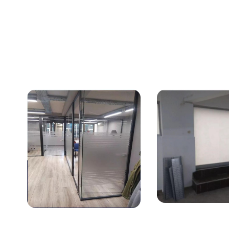
Kullanim koşullarına bağlı
tarz a
olarak ortalama 10 yıl ve
filmi k
üzeri kullanım ömrü
moder
vardır.
katan 
dizayn
buzlu 
kaplam
oluşuy
oluyor
büyük 
mekand
kullanı
telefo
sigorta
postan
mekanı
ayırma
birbirl
teması
kaldırm
kolaylı
Son yıl