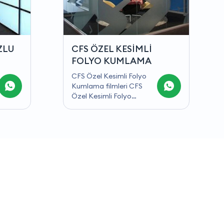
CFS ÖZEL BASKILI
FOLYO KUMLAMA
CFS Özel Baskılı Folyo
Kumlama CFS Özel
Baskılı Folyo Kumlama
Cam Filmleriyle gizliliği
artırırken düz camı
dönüştürün. Bu dekoratif
film ailesi, farklı kalınlık,
renk ve yoğunlukta dikey
şeritlere sahip desenler
sunar. Bu yenilikçi filmler;
kesilmiş, dokulu, kazınmış
veya kumlanmış cam
görünümünün şaşırtıcı
derecede benzerini
maliyetinin çok altında