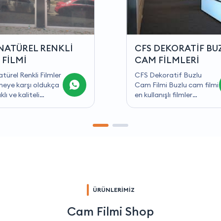
DEKORATİF BUZLU
CFS ÖZEL KESİMLİ
FİLMLERİ
FOLYO KUMLAMA
koratif Buzlu
CFS Özel Kesimli Folyo
 cam filmi
Kumlama filmleri CFS
anışlı filmler
Özel Kesimli Folyo
risinde üst
Kumlama Cam Filmleri bir
rda yer almaktadır.
çok farklı tasarım
andığı camlarda
çeşidiyle sunulan
r etki bırakarak
dekoratif cam
tarafın görünmesine
kaplamalarıdır. Bu
olmaktadır. İç
dekoratif kaplamalar iç
arda sıklıkla
mekan estetiğini
aştığımız buzlu cam
artırırken ışığın ve
enellikle bölmeli
mahremiyetin kontrol
ÜRÜNLERİMİZ
rda
altına alınması için
ılmaktadır.
kullanılabilir. Özel Kesimli
Cam Filmi Shop
miyet konusunda
Folyo Kumlama