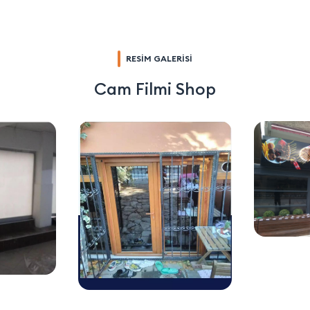
lanlarda buzlu cam
için özel olarak
ullanılıyor. Ortama
tasarlanmış bu ürünler,
n bir görünüm
gizliliği ve iç mekan
ve estetik bir
estetiğini iyileştirirken
RESİM GALERİSİ
ı da ortaya çıkaran
ışığın içeri girmesine
cam filmi
olanak tanıyabilir.
Cam Filmi Shop
ası uygun fiyatlı
Dayanıklı, esnek
la da tercih sebebi
polyester malzemelerden
. Boyut olarak
yapılmıştır ve kendinden
olan her türlü
yapışkanlı olması
a buzlu cam filmi
sayesinde hızlı, doğru ve
labiliyor. Bankacılık,
dayanıklı bir şekilde
n operatörlüğü,
uygulanabilir. •
 işletmeleri,
Camlarınıza estetik ve
e gibi işletmelerde
stil katmanız için
 bölümlere
geliştirilmiş olan özel
k ve personelin
dekoratif cam
eriyle olan göz
folyolarıdır. • Özel Kesimli
nı ortadan
Folyo Kumlama iç mekan
ak için bu filmler
cam filmleri, estetik ve
kla uygulanabiliyor.
gizliliği birleştiren mimari
larda ev ve villa gibi
çözümler sunar. •