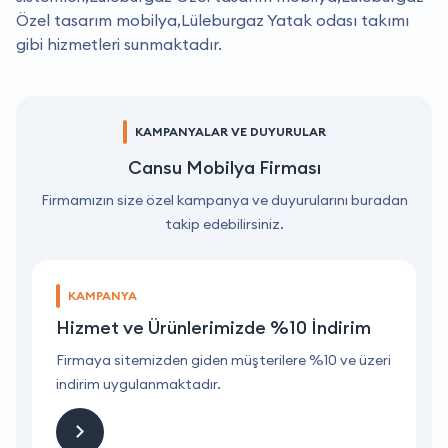
Özel tasarım mobilya,Lüleburgaz Yatak odası takımı
gibi hizmetleri sunmaktadır.
KAMPANYALAR VE DUYURULAR
Cansu Mobilya Firması
Firmamızın size özel kampanya ve duyurularını buradan
takip edebilirsiniz.
KAMPANYA
Hizmet ve Ürünlerimizde %10 İndirim
ri
Firmaya sitemizden giden müşterilere %10 ve üzeri
F
indirim uygulanmaktadır.
i