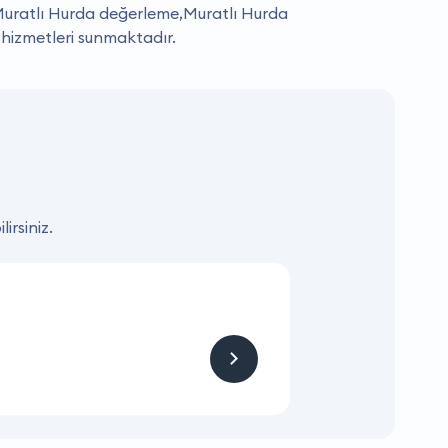
uratlı Hurda değerleme,Muratlı Hurda
 hizmetleri sunmaktadır.
irsiniz.
KAMPANYA
Hizmet ve Ürün
Firmaya sitemizden