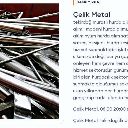
HAKKIMIZDA
Çelik Metal
tekirdağ muratlı hurda alı
alımı, madeni hurda alımı,
alüminyum hurda alım satı
satımı, oksijenli hurda ke
hizmet sunmaktadır. i̇şle
ülkemizde değil dünya çap
önleyen hem çevre hem de
hizmet sektörüdür. günüm
biri olan hurdacılık sektö
sunmakta olduğumuz sekt
uzun yıllardan beri hurda
genişletip farklı alanda h
Çelik Metal, 08:00 20:00 
Çelik Metal Tekirdağ ilind