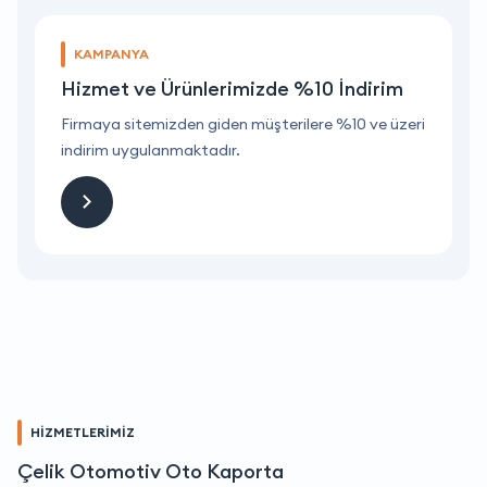
KAMPANYA
Hizmet ve Ürünlerimizde %10 İndirim
ri
Firmaya sitemizden giden müşterilere %10 ve üzeri
F
indirim uygulanmaktadır.
i
HİZMETLERİMİZ
Çelik Otomotiv Oto Kaporta