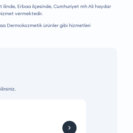
 ilinde, Erbaa ilçesinde, Cumhuriyet mh Ali haydar
hizmet vermektedir.
aa Dermokozmetik ürünler gibi hizmetleri
irsiniz.
KAMPANYA
Hizmet ve Ürün
Firmaya sitemizden