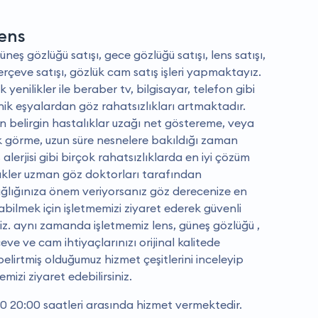
ens
güneş gözlüğü satışı, gece gözlüğü satışı, lens satışı,
çerçeve satışı, gözlük cam satış işleri yapmaktayız.
yenilikler ile beraber tv, bilgisayar, telefon gibi
nik eşyalardan göz rahatsızlıkları artmaktadır.
n belirgin hastalıklar uzağı net göstereme, veya
 görme, uzun süre nesnelere bakıldığı zaman
alerjisi gibi birçok rahatsızlıklarda en iyi çözüm
lükler uzman göz doktorları tarafından
sağlığınıza önem veriyorsanız göz derecenize en
abilmek için işletmemizi ziyaret ederek güvenli
iniz. aynı zamanda işletmemiz lens, güneş gözlüğü ,
ve ve cam ihtiyaçlarınızı orijinal kalitede
elirtmiş olduğumuz hizmet çeşitlerini inceleyip
temizi ziyaret edebilirsiniz.
0 20:00 saatleri arasında hizmet vermektedir.