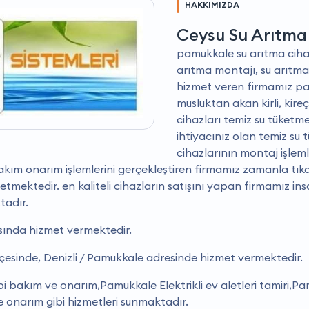
HAKKIMIZDA
Ceysu Su Arıtma 
pamukkale su arıtma cihazı
arıtma montajı, su arıtma c
hizmet veren firmamız pa
musluktan akan kirli, kire
cihazları temiz su tüketm
ihtiyacınız olan temiz su t
cihazlarının montaj işleml
kım onarım işlemlerini gerçekleştiren firmamız zamanla tıkan
tmektedir. en kaliteli cihazların satışını yapan firmamız ins
tadır.
asında hizmet vermektedir.
ilçesinde, Denizli / Pamukkale adresinde hizmet vermektedir.
kım ve onarım,Pamukkale Elektrikli ev aletleri tamiri,Pa
e onarım gibi hizmetleri sunmaktadır.