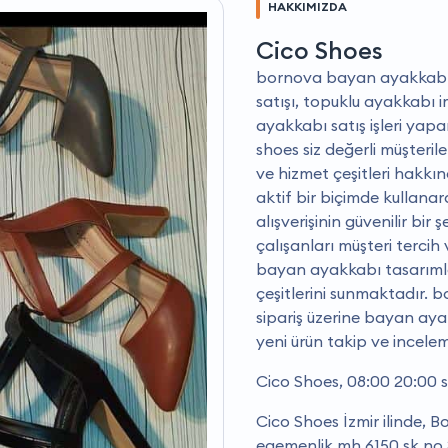
HAKKIMIZDA
Cico Shoes
bornova bayan ayakkabı im
satışı, topuklu ayakkabı 
ayakkabı satış işleri yap
shoes siz değerli müşteril
ve hizmet çeşitleri hakkın
aktif bir biçimde kullanar
alışverişinin güvenilir bir
çalışanları müşteri terci
bayan ayakkabı tasarımla
çeşitlerini sunmaktadır. b
sipariş üzerine bayan ayak
yeni ürün takip ve inceleme
Cico Shoes, 08:00 20:00 s
Cico Shoes İzmir ilinde, B
egemenlik mh 6150 sk no 