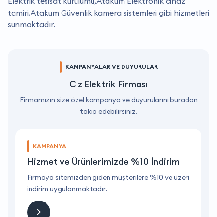
Elektrik tesisat kurulumu,Atakum Elektronik cihaz
tamiri,Atakum Güvenlik kamera sistemleri gibi hizmetleri
sunmaktadır.
KAMPANYALAR VE DUYURULAR
Clz Elektrik Firması
Firmamızın size özel kampanya ve duyurularını buradan
takip edebilirsiniz.
KAMPANYA
Hizmet ve Ürünlerimizde %10 İndirim
ri
Firmaya sitemizden giden müşterilere %10 ve üzeri
F
indirim uygulanmaktadır.
i