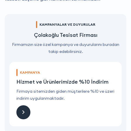
KAMPANYALAR VE DUYURULAR
Çolakoğlu Tesisat Firması
Firmamızın size özel kampanya ve duyurularını buradan
takip edebilirsiniz.
KAMPANYA
Hizmet ve Ürünlerimizde %10 İndirim
ri
Firmaya sitemizden giden müşterilere %10 ve üzeri
F
indirim uygulanmaktadır.
i