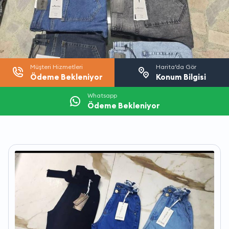
Müşteri Hizmetleri
Harita’da Gör
Ödeme Bekleniyor
Konum Bilgisi
Whatsapp
Ödeme Bekleniyor