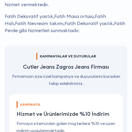
hizmet vermektedir.
Fatih Dekoratif yastık,Fatih Masa örtüsü,Fatih
Halı,Fatih Nevresim takımı,Fatih Dekoratif yastık,Fatih
Perde gibi hizmetleri sunmaktadır.
KAMPANYALAR VE DUYURULAR
Cutler Jeans Zagros Jeans Firması
Firmamızın size özel kampanya ve duyurularını buradan
takip edebilirsiniz.
KAMPANYA
Hizmet ve Ürünlerimizde %10 İndirim
ri
Firmaya sitemizden giden müşterilere %10 ve üzeri
F
indirim uygulanmaktadır.
i