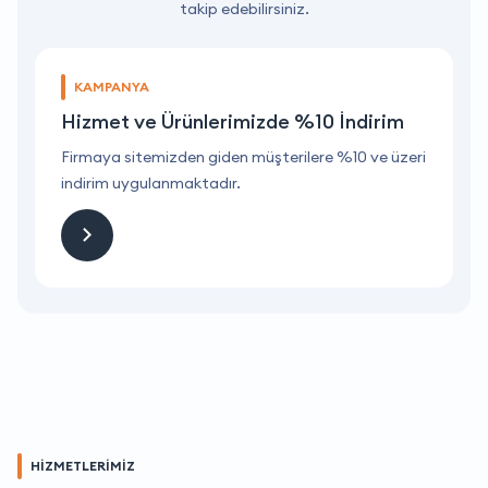
takip edebilirsiniz.
KAMPANYA
Hizmet ve Ürünlerimizde %10 İndirim
ri
Firmaya sitemizden giden müşterilere %10 ve üzeri
F
indirim uygulanmaktadır.
i
HİZMETLERİMİZ