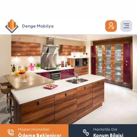
Denge Mobilya
Müşteri Hizmetleri
Harita’da Gör
Ödeme Bekleniyor
Konum Bilgisi