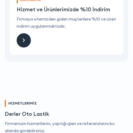
Hizmet ve Ürünlerimizde %10 İndirim
ri
Firmaya sitemizden giden müşterilere %10 ve üzeri
F
indirim uygulanmaktadır.
i
HİZMETLERİMİZ
Derler Oto Lastik
Firmamızın hizmetlerini, yaptığı işleri ve referanslarını bu
alanda görebilirsiniz.