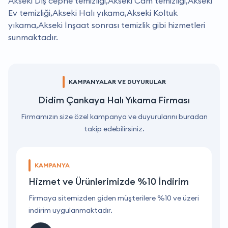
Akseki Dış cephe temizliği,Akseki Cam temizliği,Akseki
Ev temizliği,Akseki Halı yıkama,Akseki Koltuk
yıkama,Akseki İnşaat sonrası temizlik gibi hizmetleri
sunmaktadır.
KAMPANYALAR VE DUYURULAR
Didim Çankaya Halı Yıkama Firması
Firmamızın size özel kampanya ve duyurularını buradan
takip edebilirsiniz.
KAMPANYA
Hizmet ve Ürünlerimizde %10 İndirim
ri
Firmaya sitemizden giden müşterilere %10 ve üzeri
F
indirim uygulanmaktadır.
i