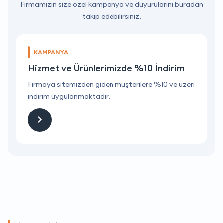
Firmamızın size özel kampanya ve duyurularını buradan
takip edebilirsiniz.
KAMPANYA
Hizmet ve Ürünlerimizde %10 İndirim
ri
Firmaya sitemizden giden müşterilere %10 ve üzeri
F
indirim uygulanmaktadır.
i