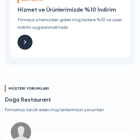
Hizmet ve Ürünlerimizde %10 İndirim
ri
Firmaya sitemizden giden müşterilere %10 ve üzeri
F
indirim uygulanmaktadır.
i
MÜŞTERİ YORUMLARI
Doğa Restaurant
Firmamızı tercih eden müşterilerimizin yorumları