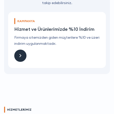
takip edebilirsiniz.
KAMPANYA
Hizmet ve Ürünlerimizde %10 İndirim
ri
Firmaya sitemizden giden müşterilere %10 ve üzeri
F
indirim uygulanmaktadır.
i
HİZMETLERİMİZ