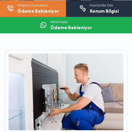
Müşteri Hizmetleri
Harita’da Gör
Ödeme Bekleniyor
Konum Bilgisi
Whatsapp
Ödeme Bekleniyor