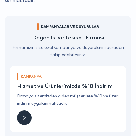
sunmaktadır.
KAMPANYALAR VE DUYURULAR
Doğan Isı ve Tesisat Firması
Firmamızın size özel kampanya ve duyurularını buradan
takip edebilirsiniz.
KAMPANYA
Hizmet ve Ürünlerimizde %10 İndirim
ri
Firmaya sitemizden giden müşterilere %10 ve üzeri
F
indirim uygulanmaktadır.
i