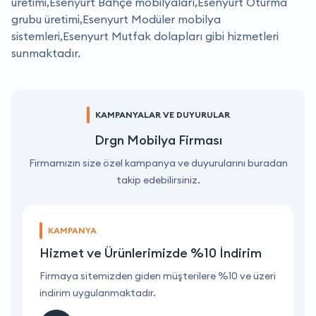
üretimi,Esenyurt Bahçe mobilyaları,Esenyurt Oturma
grubu üretimi,Esenyurt Modüler mobilya
sistemleri,Esenyurt Mutfak dolapları gibi hizmetleri
sunmaktadır.
KAMPANYALAR VE DUYURULAR
Drgn Mobilya Firması
Firmamızın size özel kampanya ve duyurularını buradan
takip edebilirsiniz.
KAMPANYA
Hizmet ve Ürünlerimizde %10 İndirim
ri
Firmaya sitemizden giden müşterilere %10 ve üzeri
F
indirim uygulanmaktadır.
i