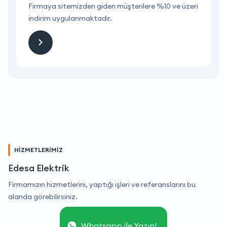
ri
Firmaya sitemizden giden müşterilere %10 ve üzeri
F
indirim uygulanmaktadır.
i
HİZMETLERİMİZ
Edesa Elektrik
Firmamızın hizmetlerini, yaptığı işleri ve referanslarını bu
alanda görebilirsiniz.
Whatsapp ile Yazın!