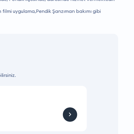
 filmi uygulama,Pendik Şanzıman bakımı gibi
irsiniz.
KAMPANYA
Hizmet ve Ürün
Firmaya sitemizden