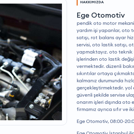
HAKKIMIZDA
Ege Otomotiv
pendik oto motor mekanik 
yardım işi yapanlar, oto ta
satışı, rot balans ayar hi
servisi, oto lastik satışı, o
yapmaktayız. oto teknik s
işlerinden oto lastik deği
vermektedir. düzenli bak
sıkıntılar ortaya çıkmakt
kalmanız durumunda hızla 
gerçekleştirmektedir. yol
güvenli şekilde servise ul
onarım işleri dışında oto 
firmamız ayrıca sıfır ve ik
Ege Otomotiv, 08:00-20:0
Ege Otomotiv İstanbul ili