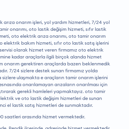
arıza onarım işleri, yol yardım hizmetleri, 7/24 yol
mir onarımı, oto lastik değişim hizmeti, sıfır lastik
zmeti, oto elektrik arıza onarımı, oto tamir onarım
to elektrik bakım hizmeti, sıfır oto lastik satış işlerini
ervisi olarak hizmet veren firmamız oto elektrik
şimine kadar araçlarla ilgili birçok alanda hizmet
ım onarım gerektiren araçlarda bazen beklenmedik
adır. 7/24 sizlere destek sunan firmamız yolda
sizlere ulaşmakta e araçların tamir onarım işlerini
 esnasında onarılamayan arızaların onarılması için
aştırarak gerekli hamleleri yapmaktayız. oto tamir
elektrik ve oto lastik değişim hizmetleri de sunan
inci el lastik satış hizmetleri de sunmaktadır.
0 saatleri arasında hizmet vermektedir.
nde, Pendik ilçesinde, adresinde hizmet vermektedir.