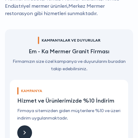
Endüstriyel mermer ürünleri,Merkez Mermer
restorasyon gibi hizmetleri sunmaktadır.
KAMPANYALAR VE DUYURULAR
Em - Ka Mermer Granit Firması
Firmamızın size özel kampanya ve duyurularını buradan
takip edebilirsiniz.
KAMPANYA
Hizmet ve Ürünlerimizde %10 İndirim
ri
Firmaya sitemizden giden müşterilere %10 ve üzeri
F
indirim uygulanmaktadır.
i